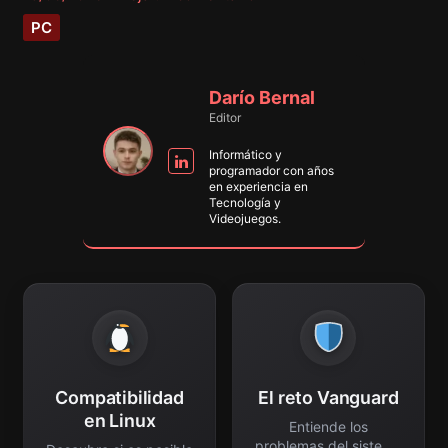
PC
Darío Bernal
Editor
Informático y
programador con años
en experiencia en
Tecnología y
Videojuegos.
Compatibilidad
El reto Vanguard
en Linux
Entiende los
problemas del sistema