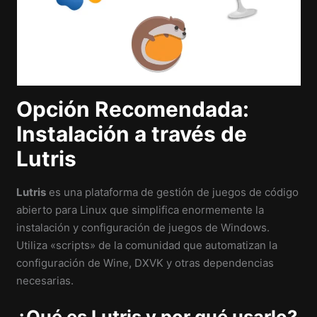
Opción Recomendada:
Instalación a través de
Lutris
Lutris
es una plataforma de gestión de juegos de código
abierto para Linux que simplifica enormemente la
instalación y configuración de juegos de Windows.
Utiliza «scripts» de la comunidad que automatizan la
configuración de Wine, DXVK y otras dependencias
necesarias.
¿Qué es Lutris y por qué usarlo?