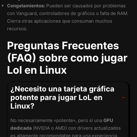
Congelamientos:
Pueden ser causados por problemas
con Vanguard, controladores de gráficos o falta de RAM.
Cierra otras aplicaciones que consuman muchos
recursos.
Preguntas Frecuentes
(FAQ) sobre como jugar
Lol en Linux
¿Necesito una tarjeta gráfica
potente para jugar LoL en
Linux?
No necesariamente «potente», pero sí una
GPU
dedicada
(NVIDIA o AMD) con drivers actualizados
es altamente recomendable para una experiencia