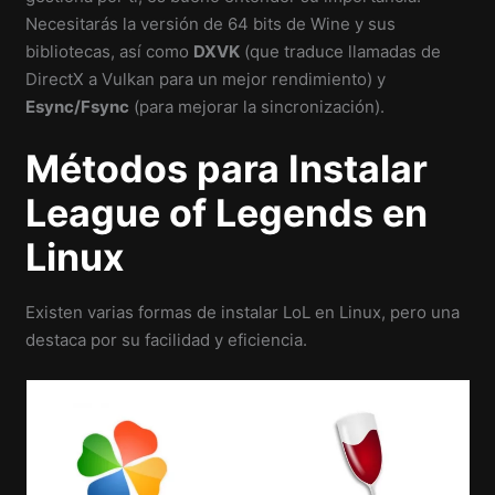
Necesitarás la versión de 64 bits de Wine y sus
bibliotecas, así como
DXVK
(que traduce llamadas de
DirectX a Vulkan para un mejor rendimiento) y
Esync/Fsync
(para mejorar la sincronización).
Métodos para Instalar
League of Legends en
Linux
Existen varias formas de instalar LoL en Linux, pero una
destaca por su facilidad y eficiencia.