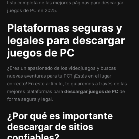
lista completa de las mejores páginas para descargar
juegos de PC en 2025.
Plataformas seguras y
legales para descargar
juegos de PC
¿Eres un apasionado de los videojuegos y buscas
nuevas aventuras para tu PC? ¡Estás en el lugar
correcto! En este artículo, te guiaremos a través de las
mejores plataformas para
descargar juegos de PC
de
forma segura y legal.
¿Por qué es importante
descargar de sitios
confiables?