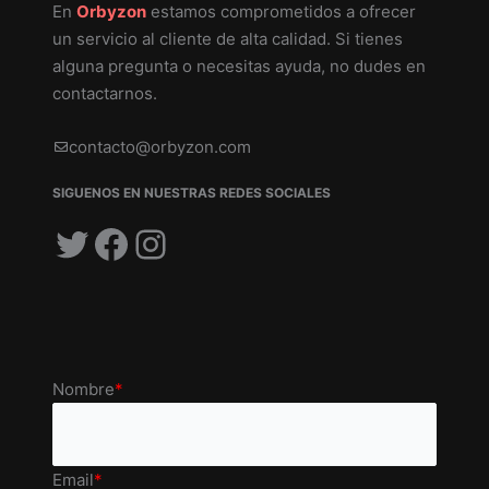
En
Orbyzon
estamos comprometidos a ofrecer
un servicio al cliente de alta calidad. Si tienes
alguna pregunta o necesitas ayuda, no dudes en
contactarnos.
contacto@orbyzon.com
SIGUENOS EN NUESTRAS REDES SOCIALES
Twitter
Facebook
Instagram
Nombre
*
Email
*