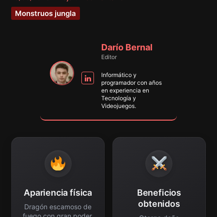
Monstruos jungla
Darío Bernal
Editor
Informático y
programador con años
en experiencia en
Tecnología y
Videojuegos.
Apariencia física
Beneficios
obtenidos
Dragón escamoso de
fuego con gran poder.