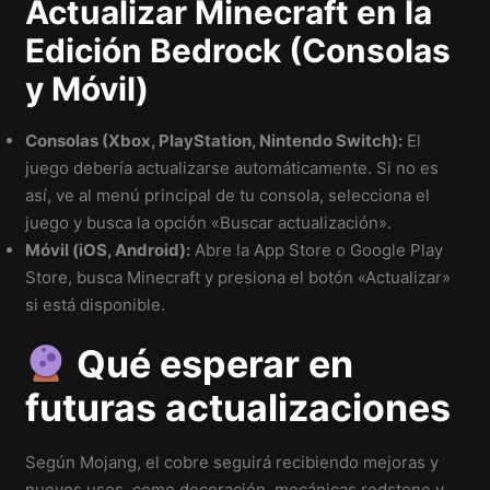
Actualizar Minecraft en la
Edición Bedrock (Consolas
y Móvil)
Consolas (Xbox, PlayStation, Nintendo Switch):
El
juego debería actualizarse automáticamente. Si no es
así, ve al menú principal de tu consola, selecciona el
juego y busca la opción «Buscar actualización».
Móvil (iOS, Android):
Abre la App Store o Google Play
Store, busca Minecraft y presiona el botón «Actualizar»
si está disponible.
Qué esperar en
futuras actualizaciones
Según Mojang, el cobre seguirá recibiendo mejoras y
nuevos usos, como decoración, mecánicas redstone y