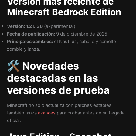
Versión más reciente de
Minecraft Bedrock Edition
Versión:
1.21.130
(experimental)
Fecha de publicación:
9 de diciembre de 2025
Principales cambios:
el Nautilus, caballo y camello
zombie y lanza.
🛠 Novedades
destacadas en las
versiones de prueba
Minecraft no solo actualiza con parches estables,
también lanza
avances
para probar antes de su llegada
oficial.