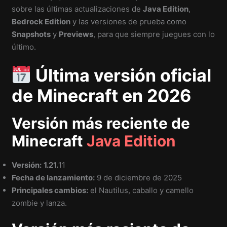
sobre las últimas actualizaciones de
Java Edition
,
Bedrock Edition
y las versiones de prueba como
Snapshots
y
Previews
, para que siempre juegues con lo
último.
Última versión oficial
de Minecraft en 2026
Versión más reciente de
Minecraft
Java Edition
Versión:
1.21.
11
Fecha de lanzamiento:
9 de diciembre de 2025
Principales cambios:
el Nautilus, caballo y camello
zombie y lanza.