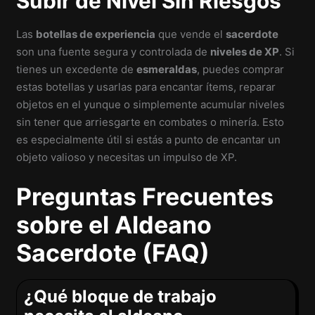
Subir de Nivel Sin Riesgos
Las
botellas de experiencia
que vende el
sacerdote
son una fuente segura y controlada de
niveles de XP
. Si
tienes un excedente de
esmeraldas
, puedes comprar
estas botellas y usarlas para encantar ítems, reparar
objetos en el yunque o simplemente acumular niveles
sin tener que arriesgarte en combates o minería. Esto
es especialmente útil si estás a punto de encantar un
objeto valioso y necesitas un impulso de XP.
Preguntas Frecuentes
sobre el Aldeano
Sacerdote (FAQ)
¿Qué bloque de trabajo