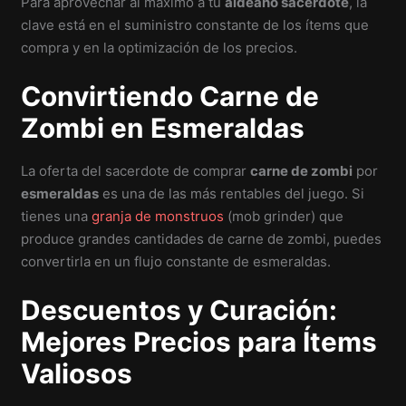
Para aprovechar al máximo a tu
aldeano sacerdote
, la
clave está en el suministro constante de los ítems que
compra y en la optimización de los precios.
Convirtiendo Carne de
Zombi en Esmeraldas
La oferta del sacerdote de comprar
carne de zombi
por
esmeraldas
es una de las más rentables del juego. Si
tienes una
granja de monstruos
(mob grinder) que
produce grandes cantidades de carne de zombi, puedes
convertirla en un flujo constante de esmeraldas.
Descuentos y Curación:
Mejores Precios para Ítems
Valiosos