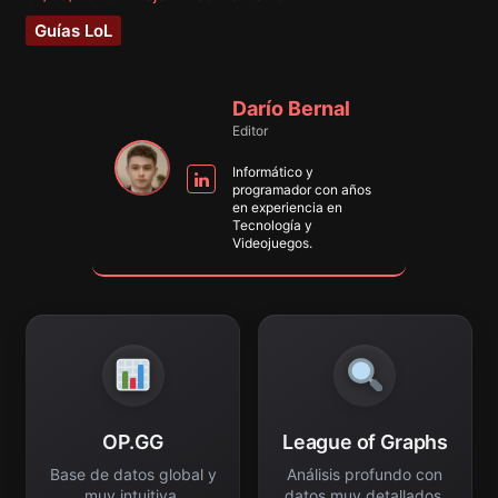
Guías LoL
Darío Bernal
Editor
Informático y
programador con años
en experiencia en
Tecnología y
Videojuegos.
OP.GG
League of Graphs
Base de datos global y
Análisis profundo con
muy intuitiva.
datos muy detallados.