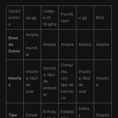
Caract
Leagu
Porofe
erístic
op.gg
e of
u.gg
Blitz
ssor
a
Graphs
Amplia
Base
,
de
Amplia
Amplia
Amplia
Amplia
mundi
Datos
al
Compl
Sencill
Intuitiv
eta,
Intuitiv
a, fácil
Interfa
a, fácil
con
a, fácil
Intuitiv
de
z
de
app de
de
a
entend
usar
escrito
usar
er
rio
Datos
Enfoqu
Estadís
Tipo
Estadí
y
Estadís