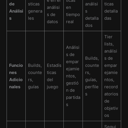
e en el
ticas
de
sticas
análisi
ticas
análisi
en
Análisi
genera
s
detalla
s de
tiempo
s
les
detalla
das
datos
real
dos
Tier
lists,
Análisi
análisi
s de
Builds,
s de
empar
Funcio
Builds,
Estadís
counte
empar
ejamie
nes
counte
ticas
rs,
ejamie
ntos,
Adicio
rs,
del
guías,
ntos,
gestió
nales
guías
juego
perfile
record
n de
s
atorios
partida
de
s
objetiv
os
Segui