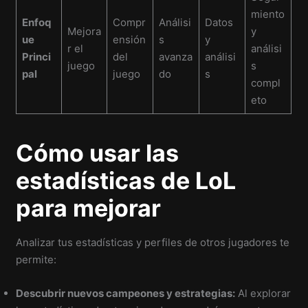
miento
Enfoq
Compr
Análisi
Datos
Mejora
y
ue
ensión
s
y
r el
análisi
Princi
del
avanza
análisi
juego
s
pal
juego
do
s
compl
eto
Cómo usar las
estadísticas de LoL
para mejorar
Analizar tus estadísticas y perfiles de otros jugadores te
permite:
Descubrir nuevos campeones y estrategias:
Al explorar