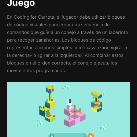
Juego
En Coding for Carrots, el jugador debe utilizar bloques
de código visuales para crear una secuencia de
comandos que guíe a un conejo a través de un laberinto
para recoger zanahorias. Los bloques de código
representan acciones simples como «avanzar», «girar a
la derecha» o «girar a la izquierda». Al combinar estos
bloques en el orden correcto, el conejo ejecuta los
movimientos programados.