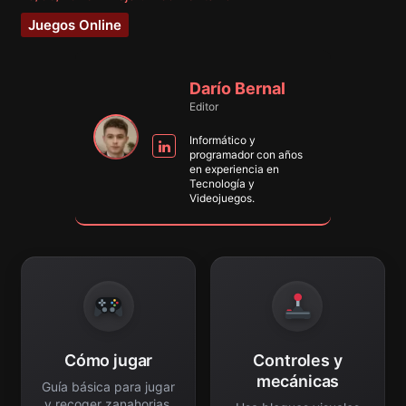
Juegos Online
Darío Bernal
Editor
Informático y
programador con años
en experiencia en
Tecnología y
Videojuegos.
Cómo jugar
Controles y
mecánicas
Guía básica para jugar
y recoger zanahorias.