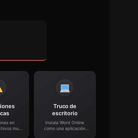
ciones
Truco de
icas
escritorio
ones en
Instala Word Online
chivos muy
como una aplicación
dos.
nativa.