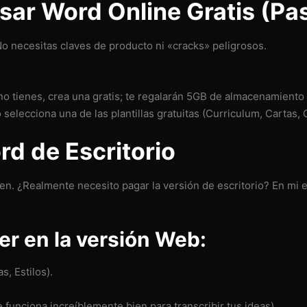
ar Word Online Gratis (Pa
o necesitas claves de producto ni «cracks» peligrosos.
 no tienes, crea una gratis; te regalarán 5GB de almacenamiento
elecciona una de las plantillas gratuitas (Curriculum, Cartas, 
d de Escritorio
. ¿Realmente necesito pagar la versión de escritorio? En mi e
er en la versión Web:
, Estilos).
 funciona increíblemente bien para transcribir tus ideas).