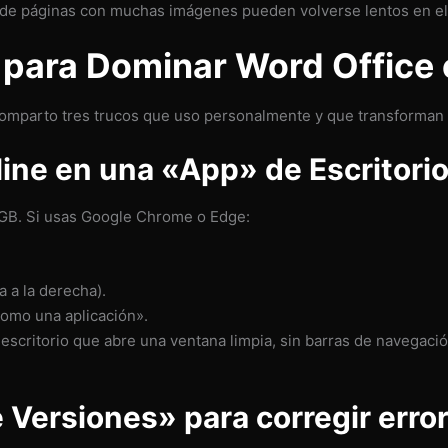
e páginas con muchas imágenes pueden volverse lentos en el
 para Dominar Word Office 
 comparto tres trucos que uso personalmente y que transforman 
line en una «App» de Escritori
GB. Si usas Google Chrome o Edge:
 a la derecha).
como una aplicación».
scritorio que abre una ventana limpia, sin barras de navegació
de Versiones» para corregir erro