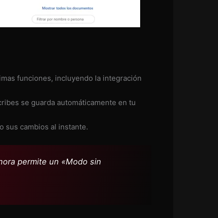
imas funciones, incluyendo la integración
cribes se guarda automáticamente en tu
sus cambios al instante.
hora permite un «Modo sin