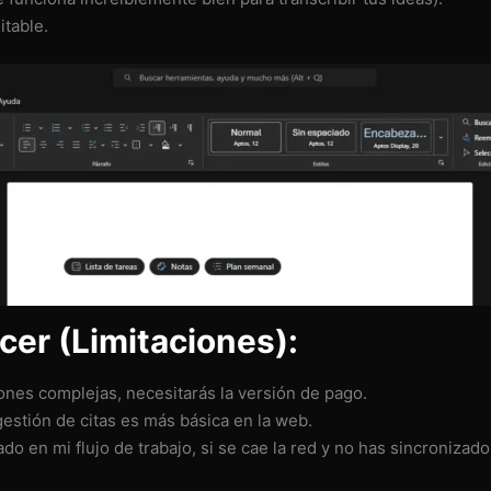
table.
er (Limitaciones):
ones complejas, necesitarás la versión de pago.
estión de citas es más básica en la web.
o en mi flujo de trabajo, si se cae la red y no has sincronizad