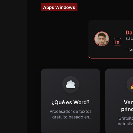
Apps Windows
Da
Edit
Info
¿Qué es Word?
Ven
prin
Procesador de textos
gratuito basado en
Gratuit
nube.
actuali
autog