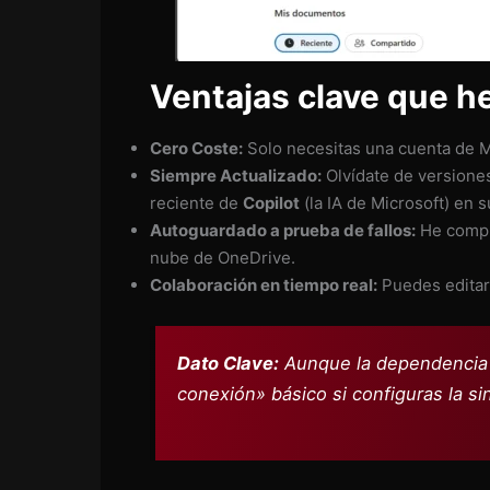
Ventajas clave que he
Cero Coste:
Solo necesitas una cuenta de Mi
Siempre Actualizado:
Olvídate de versiones
reciente de
Copilot
(la IA de Microsoft) en s
Autoguardado a prueba de fallos:
He compro
nube de OneDrive.
Colaboración en tiempo real:
Puedes editar
Dato Clave:
Aunque la dependencia d
conexión» básico si configuras la s