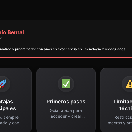
río Bernal
or
rmático y programador con años en experiencia en Tecnología y Videojuegos.
tajas
Primeros pasos
Limita
cipales
técn
Guía rápida para
acceder y crear
o, siempre
Restricci
documentos.
zado y con
macros y ar
uardado.
pesa