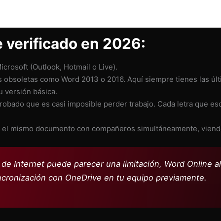
 verificado en 2026:
crosoft (Outlook, Hotmail o Live).
 obsoletas como Word 2013 o 2016. Aquí siempre tienes las últ
u versión básica.
bado que es casi imposible perder trabajo. Cada letra que es
 el mismo documento con compañeros simultáneamente, viendo 
e Internet puede parecer una limitación, Word Online a
incronización con OneDrive en tu equipo previamente.